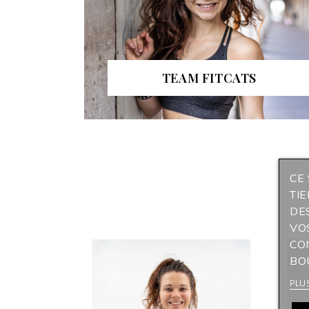
TEAM FITCATS
CE 
TI
DE
VO
CO
BO
PLU