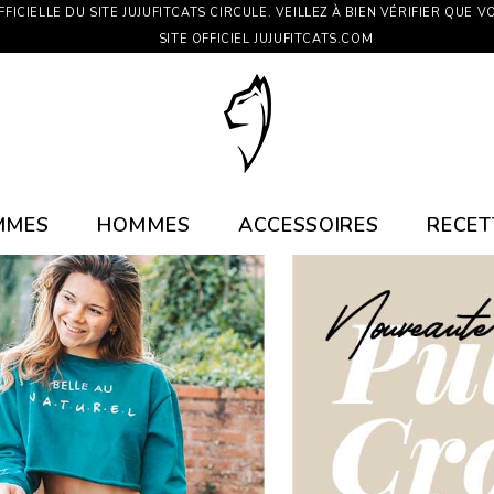
FICIELLE DU SITE JUJUFITCATS CIRCULE. VEILLEZ À BIEN VÉRIFIER QUE V
SITE OFFICIEL JUJUFITCATS.COM
MMES
HOMMES
ACCESSOIRES
RECET