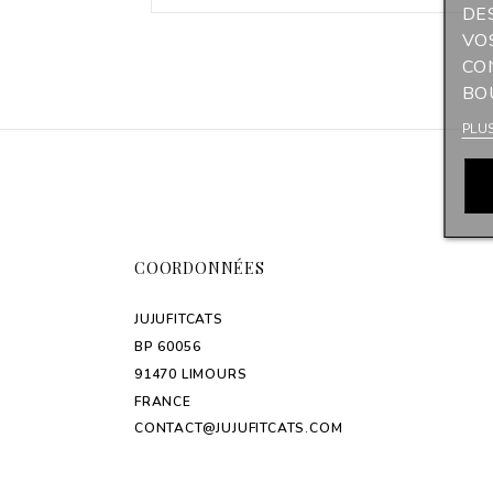
DE
VO
CO
BO
PLU
COORDONNÉES
JUJUFITCATS
BP 60056
91470 LIMOURS
FRANCE
CONTACT@JUJUFITCATS.COM