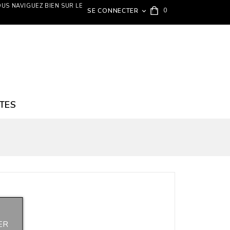
OUS NAVIGUEZ BIEN SUR LE
0
SE CONNECTER

TES
ER