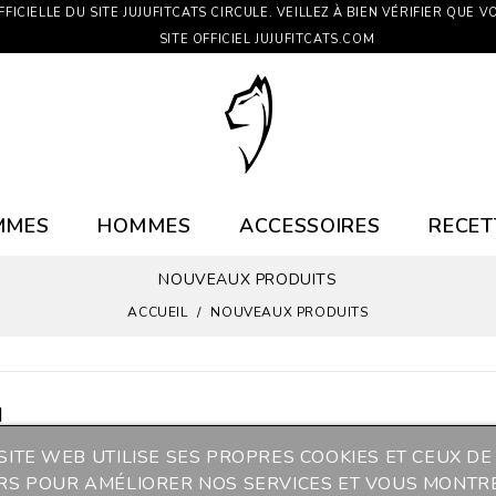
FICIELLE DU SITE JUJUFITCATS CIRCULE. VEILLEZ À BIEN VÉRIFIER QUE V
SITE OFFICIEL JUJUFITCATS.COM
MMES
HOMMES
ACCESSOIRES
RECET
NOUVEAUX PRODUITS
ACCUEIL
NOUVEAUX PRODUITS
N
SITE WEB UTILISE SES PROPRES COOKIES ET CEUX DE
ERS POUR AMÉLIORER NOS SERVICES ET VOUS MONTR