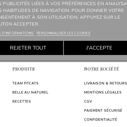
S PUBLICITÉS LIÉES À VOS PRÉFÉRENCES EN ANALYS
S HABITUDES DE NAVIGATION. POUR DONNER VOTRE
NSENTEMENT À SON UTILISATION, APPUYEZ SUR LE
UTON ACCEPTER.
S D'INFORMATIONS
PERSONNALISER LES COOKIES
REJETER TOUT
J'ACCEPTE
PRODUITS
NOTRE SOCIÉTÉ
TEAM FITCATS
LIVRAISON & RETOUR
BELLE AU NATUREL
MENTIONS LÉGALES
RECETTES
CGV
PAIEMENT SÉCURISÉ
CONFIDENTIALITÉ